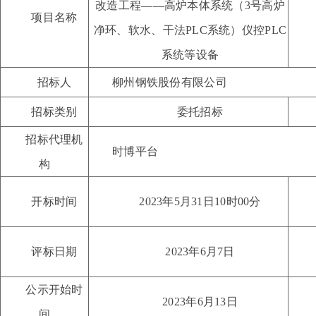
改造工程——高炉本体系统（3号高炉
项目名称
净环、软水、干法PLC系统）仪控PLC
系统等设备
招标人
柳州钢铁股份有限公司
招标类别
委托招标
招标代理机
时博平台
构
开标时间
202
3
年
5
月
31
日
10
时
0
0分
评标日期
2023年
6
月
7
日
公示开始时
2023年
6
月
13
日
间