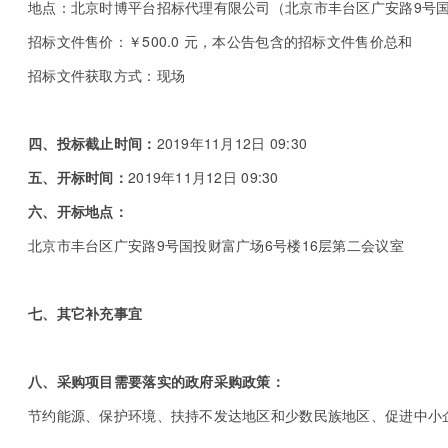
地点：北京时博平台招标代理有限公司（北京市丰台区广安路9号国投
招标文件售价：￥500.0 元，本公告包含的招标文件售价总和
招标文件获取方式：现场
四、投标截止时间：
2019年11月12日 09:30
五、开标时间：
2019年11月12日 09:30
六、开标地点：
北京市丰台区广安路9号国投财富广场6号楼16层第二会议室
七、其它补充事宜
八、采购项目需要落实的政府采购政策：
节约能源、保护环境、扶持不发达地区和少数民族地区、促进中小