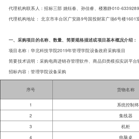
代理机构联系人：招标三部 姚钰春、孙佳睿、楼雅静010-63392899
代理机构地址： 北京市丰台区广安路9号国投财富广场6号楼1601
一、采购项目的名称、数量、简要规格描述或项目基本概况介绍：
项目名称：华北科技学院2019年管理学院设备政府采购项目
简要技术说明：采购电商进销存管理软件、商品归类模拟实训平台
招标内容：管理学院设备采购
序号
货物名称
1
系统控制
2
集线器
3
机柜
4
电脑桌