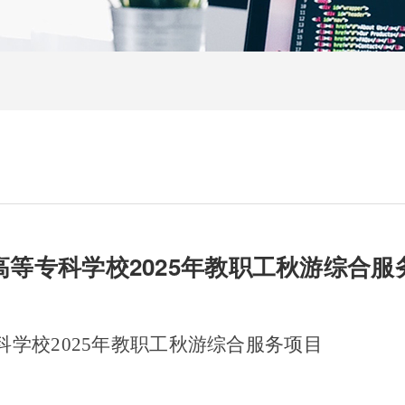
高等专科学校2025年教职工秋游综合服
科学校
2025年教职工秋游综合服务项目