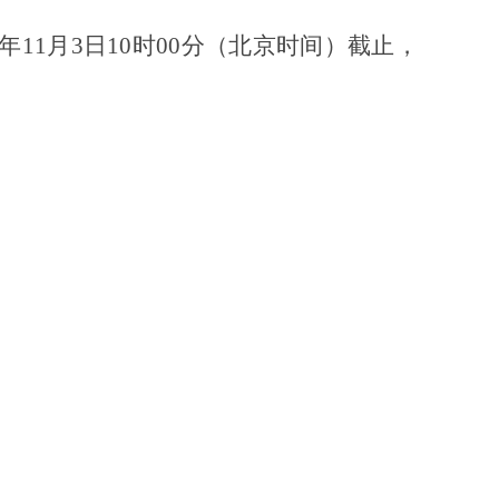
年11月3日10时00分（北京时间）截止，