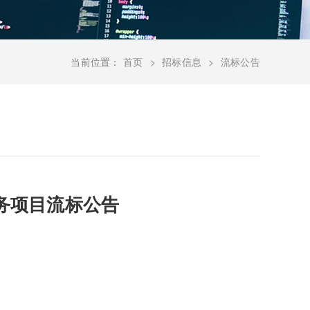
当前位置：
首页
招标信息
流标公告
务项目流标公告